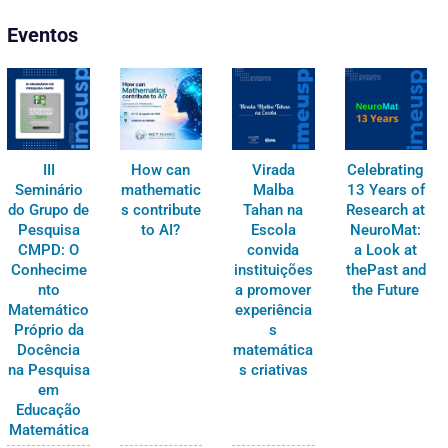
Eventos
III
How can
Virada
Celebrating
Seminário
mathematic
Malba
13 Years of
do Grupo de
s contribute
Tahan na
Research at
Pesquisa
to AI?
Escola
NeuroMat:
CMPD: O
convida
a Look at
Conhecime
instituições
thePast and
nto
a promover
the Future
Matemático
experiência
Próprio da
s
Docência
matemática
na Pesquisa
s criativas
em
Educação
Matemática