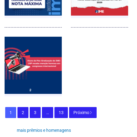
1
2
3
…
13
Próximo
mais prêmios e homenagens