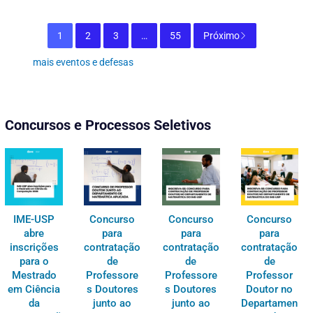
1
2
3
…
55
Próximo
mais eventos e defesas
Concursos e Processos Seletivos
IME-USP
Concurso
Concurso
Concurso
abre
para
para
para
inscrições
contratação
contratação
contratação
para o
de
de
de
Mestrado
Professore
Professore
Professor
em Ciência
s Doutores
s Doutores
Doutor no
da
junto ao
junto ao
Departamen