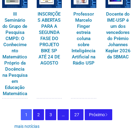
III
INSCRIÇÕE
Professor
Docente do
Seminário
S ABERTAS
Marcelo
IME-USP é
do Grupo de
PARA A
Finger
um dos
Pesquisa
SEGUNDA
estreia
vencedores
CMPD: O
FASE DO
coluna
do Prêmio
Conhecime
PROJETO
sobre
Johannes
nto
BIKE SP
Inteligência
Kepler 2026
Matemático
ATÉ 24 DE
Artificial na
da SBMAC
Próprio da
AGOSTO
Rádio USP
Docência
na Pesquisa
em
Educação
Matemática
1
2
3
…
27
Próximo
mais notícias