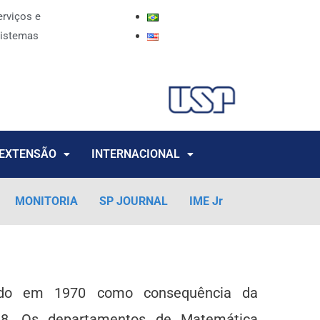
erviços e
istemas
EXTENSÃO
INTERNACIONAL
MONITORIA
SP JOURNAL
IME Jr
uído em 1970 como consequência da
68. Os departamentos de Matemática