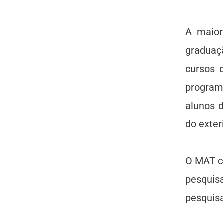
A maior
graduaç
cursos 
program
alunos d
do exteri
O MAT co
pesqui
pesquisa