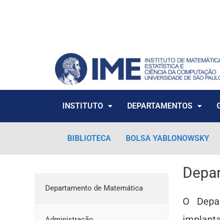
Ir
para
o
conteúdo
INSTITUTO
DEPARTAMENTOS
BIBLIOTECA
BOLSA YABLONOWSKY
Depa
Departamento de Matemática
O Depa
implant
Administração