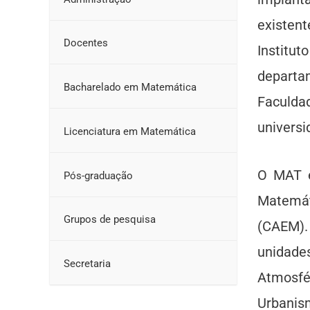
existen
Docentes
Institu
departa
Bacharelado em Matemática
Faculda
universi
Licenciatura em Matemática
O MAT é
Pós-graduação
Matemát
Grupos de pesquisa
(CAEM).
unidade
Secretaria
Atmosfé
Urbanism