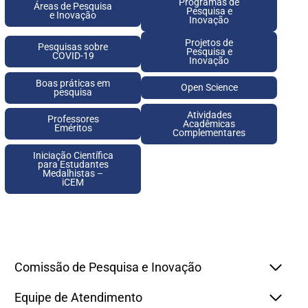
Programas de
Áreas de Pesquisa
Pesquisa e
e Inovação
Inovação
Projetos de
Pesquisas sobre
Pesquisa e
COVID-19
Inovação
Boas práticas em
Open Science
pesquisa
Atividades
Professores
Acadêmicas
Eméritos
Complementares
Iniciação Científica
para Estudantes
Medalhistas –
iCEM
Comissão de Pesquisa e Inovação
Equipe de Atendimento