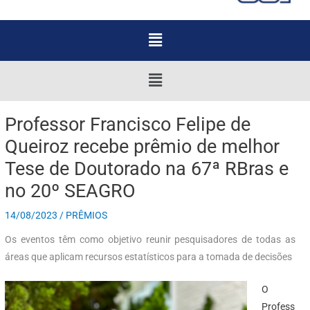
Menu
Menu
Professor Francisco Felipe de
Queiroz recebe prêmio de melhor
Tese de Doutorado na 67ª RBras e
no 20º SEAGRO
14/08/2023
/
PRÊMIOS
Os eventos têm como objetivo reunir pesquisadores de todas as
áreas que aplicam recursos estatísticos para a tomada de decisões
O
Profess