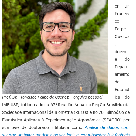
or Dr.
Francis
co
Felipe
Queiroz
,
docent
e do
Depart
amento
de
Estatíst
Prof. Dr. Francisco Felipe de Queiroz – arquivo pessoal
ica do
IME-USP, foi laureado na 67ª Reunião Anual da Região Brasileira da
Sociedade Internacional de Biometria (RBras) e no 20º Simpósio de
Estatística Aplicada à Experimentação Agronômica (SEAGRO) por
sua tese de doutorado intitulada como
A
nálise de dados com
suporte limitado: modelos power logit e contribuições à inferência