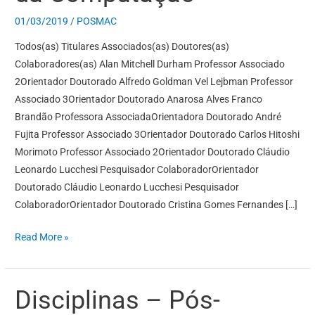
Ciência
01/03/2019
/
POSMAC
da
Computação
Todos(as) Titulares Associados(as) Doutores(as)
Colaboradores(as) Alan Mitchell Durham Professor Associado
2Orientador Doutorado Alfredo Goldman Vel Lejbman Professor
Associado 3Orientador Doutorado Anarosa Alves Franco
Brandão Professora AssociadaOrientadora Doutorado André
Fujita Professor Associado 3Orientador Doutorado Carlos Hitoshi
Morimoto Professor Associado 2Orientador Doutorado Cláudio
Leonardo Lucchesi Pesquisador ColaboradorOrientador
Doutorado Cláudio Leonardo Lucchesi Pesquisador
ColaboradorOrientador Doutorado Cristina Gomes Fernandes […]
Read More »
Disciplinas – Pós-
Disciplinas
–