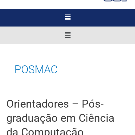
Menu
Menu
POSMAC
Orientadores – Pós-
Orientadores
–
graduação em Ciência
Pós-
graduação
da Computação
em