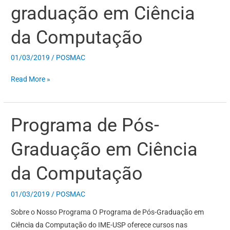
graduação em Ciência
Pós-
graduação
da Computação
em
Ciência
01/03/2019
/
POSMAC
da
Computação
Read More »
Programa de Pós-
Programa
de
Graduação em Ciência
Pós-
Graduação
da Computação
em
Ciência
01/03/2019
/
POSMAC
da
Computação
Sobre o Nosso Programa O Programa de Pós-Graduação em
Ciência da Computação do IME-USP oferece cursos nas