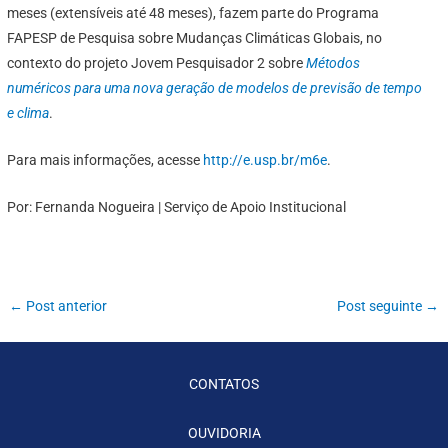
meses (extensíveis até 48 meses), fazem parte do Programa
FAPESP de Pesquisa sobre Mudanças Climáticas Globais, no
contexto do projeto Jovem Pesquisador 2 sobre
Métodos
numéricos para uma nova geração de modelos de previsão de tempo
e clima
.
Para mais informações, acesse
http://e.usp.br/m6e
.
Por: Fernanda Nogueira | Serviço de Apoio Institucional
←
Post anterior
Post seguinte
→
CONTATOS
OUVIDORIA