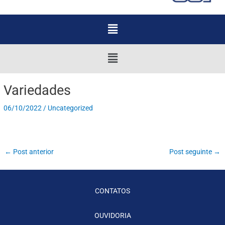
Menu
Menu
Variedades
06/10/2022
/
Uncategorized
←
Post anterior
Post seguinte
→
CONTATOS
OUVIDORIA