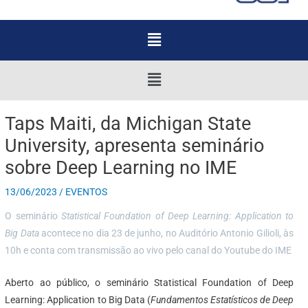
Menu
Menu
Taps Maiti, da Michigan State
University, apresenta seminário
sobre Deep Learning no IME
13/06/2023
/
EVENTOS
O seminário
Statistical Foundation of Deep Learning: Application to
Big Data
acontece no dia 23 de junho, no Auditório Antonio Gilioli, às
10h e conta com transmissão ao vivo pelo canal do Youtube do IME
Aberto ao público, o seminário Statistical Foundation of Deep
Learning: Application to Big Data (
Fundamentos Estatísticos de Deep