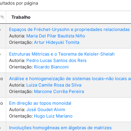
ultados por página
Trabalho
o
Espaços de Fréchet-Urysohn e propriedades relacionadas
Autoria:
Maria Del Pilar Bautista Niño
Orientação:
Artur Hideyuki Tomita
o
Estruturas Métricas e o Teorema de Keisler-Shelah
Autoria:
Pedro Lucas Santos dos Reis
Orientação:
Ricardo Bianconi
do
Análise e homogeneização de sistemas locais–não locais 
Autoria:
Luiza Camile Rosa da Silva
Orientação:
Marcone Corrêa Pereira
do
Em direção ao topos monoidal
Autoria:
José Goudet Alvim
Orientação:
Hugo Luiz Mariano
o
Involuções homogêneas em álgebras de matrizes