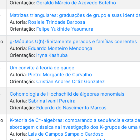
Orientação:
Geraldo Márcio de Azevedo Botelho
o
Matrizes triangulares: graduações de grupo e suas identi
Autoria:
Rosiele Trindade Barbosa
Orientação:
Felipe Yukihide Yasumura
do
g-Módulos U(h)-finitamente gerados e famílias coerentes
Autoria:
Eduardo Monteiro Mendonça
Orientação:
Iryna Kashuba
o
Um convite à teoria de gauge
Autoria:
Pietro Morgante de Carvalho
Orientação:
Cristian Andres Ortiz Gonzalez
o
Cohomologia de Hochschild de álgebras monomiais.
Autoria:
Sabrina Ivanil Pereira
Orientação:
Eduardo do Nascimento Marcos
do
K-teoria de C*-algebras: comparando a sequência exata d
abordagem clássica na investigação dos K-grupos de uma 
Autoria:
Lais de Campos Sampaio Cardoso