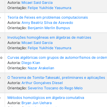
Autoria:
Micael Said Garcia
Orientação:
Felipe Yukihide Yasumura
o
Teoria de Feixes em problemas computacionais
Autoria:
Anny Beatriz Silva de Azevedo
Orientação:
Benjamin Merlin Bumpus
o
Involuções homogêneas em álgebras de matrizes
Autoria:
Micael Said Garcia
Orientação:
Felipe Yukihide Yasumura
do
Curvas algébricas com grupos de automorfismos de orde
Autoria:
Diego Kian
Orientação:
Nazar Arakelian
o
O Teorema de Tomita-Takesaki, preliminares e aplicações
Autoria:
Arthur Gonçalves Diesel
Orientação:
Severino Toscano do Rego Melo
o
Métodos homológicos em álgebra comutativa
Autoria:
Bryan Jun Uehara