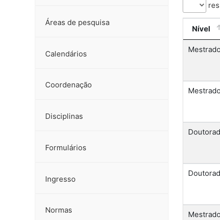
res
Áreas de pesquisa
Nível
Mestrad
Calendários
Coordenação
Mestrad
Disciplinas
Doutora
Formulários
Doutora
Ingresso
Normas
Mestrad