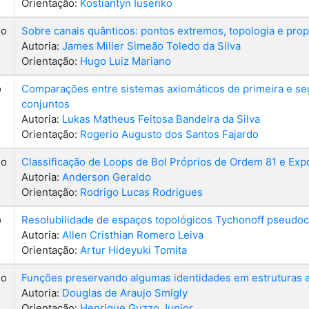
Orientação:
Kostiantyn Iusenko
do
Sobre canais quânticos: pontos extremos, topologia e prop
Autoria:
James Miller Simeão Toledo da Silva
Orientação:
Hugo Luiz Mariano
o
Comparações entre sistemas axiomáticos de primeira e se
conjuntos
Autoria:
Lukas Matheus Feitosa Bandeira da Silva
Orientação:
Rogerio Augusto dos Santos Fajardo
do
Classificação de Loops de Bol Próprios de Ordem 81 e Exp
Autoria:
Anderson Geraldo
Orientação:
Rodrigo Lucas Rodrigues
o
Resolubilidade de espaços topológicos Tychonoff pseudo
Autoria:
Allen Cristhian Romero Leiva
Orientação:
Artur Hideyuki Tomita
do
Funções preservando algumas identidades em estruturas a
Autoria:
Douglas de Araujo Smigly
Orientação:
Henrique Guzzo Junior