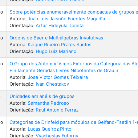
do
Sobre potências enumeravelmente compactas de grupos e
Autoria:
Juan Luis Jaisuño Fuentes Maguiña
Orientação:
Artur Hideyuki Tomita
do
Ordens de Baer e Multiálgebras Involutivas
Autoria:
Kaique Ribeiro Prates Santos
Orientação:
Hugo Luiz Mariano
do
O Grupo dos Automorfismos Externos da Categoria das Ál
Finitamente Geradas Livres Nilpotentes de Grau n
Autoria:
José Victor Gomes Teixeira
Orientação:
Ivan Chestakov
o
Unidades em anéis de grupos
Autoria:
Samantha Pedroso
Orientação:
Raul Antonio Ferraz
do
Categorias de Drinfeld para módulos de Gelfand-Tsetlin 1-si
Autoria:
Lucas Queiroz Pinto
Orientação:
Vyacheslav Futorny