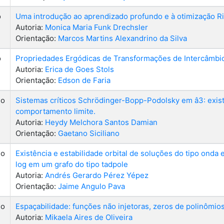
o
Uma introdução ao aprendizado profundo e à otimização 
Autoria:
Monica Maria Funk Drechsler
Orientação:
Marcos Martins Alexandrino da Silva
o
Propriedades Ergódicas de Transformações de Intercâmbio
Autoria:
Erica de Goes Stols
Orientação:
Edson de Faria
do
Sistemas críticos Schrödinger-Bopp-Podolsky em â3: exis
comportamento limite.
Autoria:
Heydy Melchora Santos Damian
Orientação:
Gaetano Siciliano
do
Existência e estabilidade orbital de soluções do tipo onda
log em um grafo do tipo tadpole
Autoria:
Andrés Gerardo Pérez Yépez
Orientação:
Jaime Angulo Pava
do
Espaçabilidade: funções não injetoras, zeros de polinômi
Autoria:
Mikaela Aires de Oliveira