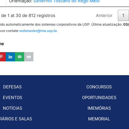
Orientação:
Severino Toscano do Rego Melo
Anterior
1
de 1 at 30 de 812 registros
ido automaticamente dos sistemas corporativos da USP. Última atualização:
03
avor contate
webmaster@ime.usp.br
.
he
DEFESAS
CONCURSOS
EVENTOS
OPORTUNIDADES
NOTÍCIAS
IMEMÓRIAS
RÁRIOS E SALAS
MEMORIAL