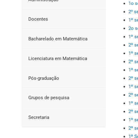
1o s
o
2
se
Docentes
1º s
2o s
1º s
Bacharelado em Matemática
2º s
1º s
Licenciatura em Matemática
2º s
1º s
Pós-graduação
2º s
1º s
2º s
Grupos de pesquisa
1º s
2º s
Secretaria
1º s
2º s
1º S