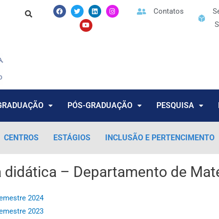
F
T
Y
L
I
Contatos
S
a
w
o
i
n
c
i
u
n
s
S
e
t
t
k
t
b
t
u
e
a
o
e
b
d
g
o
r
e
i
r
k
n
a
m
GRADUAÇÃO
PÓS-GRADUAÇÃO
PESQUISA
CENTROS
ESTÁGIOS
INCLUSÃO E PERTENCIMENTO
 didática – Departamento de Mat
emestre 2024
emestre 2023