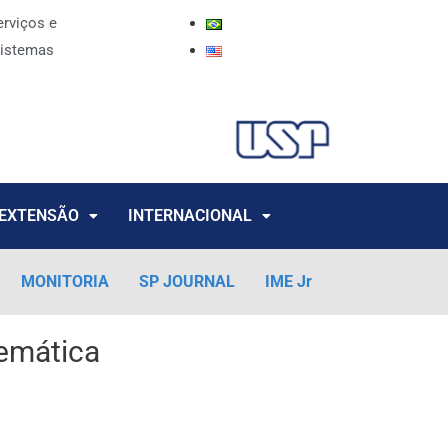
erviços e
istemas
EXTENSÃO
INTERNACIONAL
MONITORIA
SP JOURNAL
IME Jr
emática