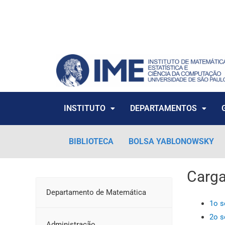
Ir
para
o
conteúdo
INSTITUTO
DEPARTAMENTOS
BIBLIOTECA
BOLSA YABLONOWSKY
Carga
Departamento de Matemática
1o s
2o s
Administração