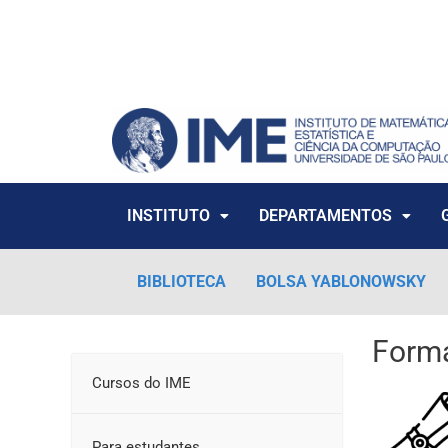
Ir
para
o
conteúdo
INSTITUTO
DEPARTAMENTOS
BIBLIOTECA
BOLSA YABLONOWSKY
Form
Cursos do IME
Para estudantes