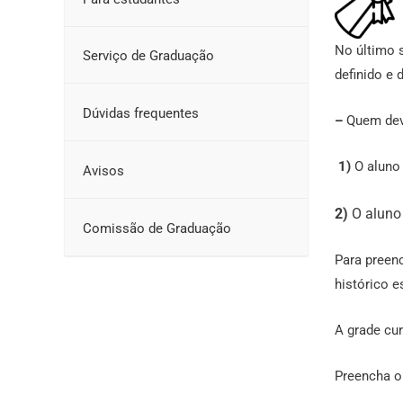
No último 
Serviço de Graduação
definido e 
Dúvidas frequentes
–
Quem deve
1)
O aluno 
Avisos
2)
O aluno 
Comissão de Graduação
Para preenc
histórico e
A grade cur
Preencha o