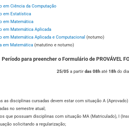
do em Ciência da Computação
o em Estatística
do em Matemática
o em Matemática Aplicada
o em Matemática Aplicada e Computacional
(noturno)
ra em Matemática
(matutino e noturno)
Período para preencher o Formulário de
PROVÁVEL F
25/05
a partir
das 08h
até
18h
do dia
:
s as disciplinas cursadas devem estar com situação A (Aprovado)
adas no semestre atual;
os que possuam disciplinas com situação MA (Matriculado), I (Insc
uação solicitando a regularização;