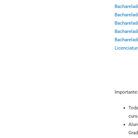
Bacharela
Bacharelad
Bacharela
Bacharelad
Bacharelad
Licenciatu
Importante
Toda
curs
Alun
Grad