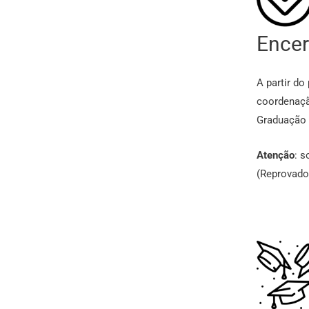
Encer
A partir d
coordenaçã
Graduação 
Atenção
: s
(Reprovado