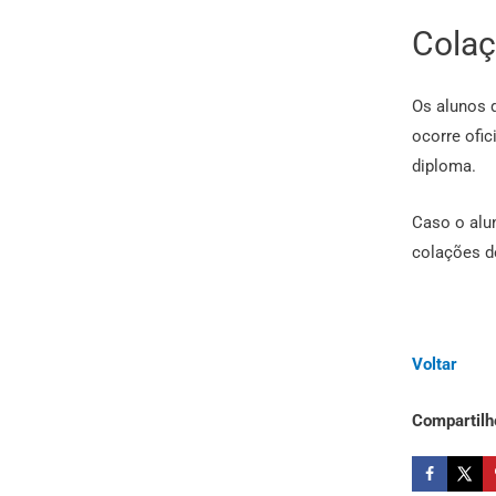
Colaç
Os alunos q
ocorre ofic
diploma.
Caso o alu
colações de
Voltar
Compartilh