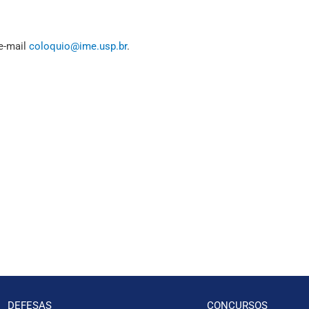
e-mail
coloquio@ime.usp.br
.
DEFESAS
CONCURSOS