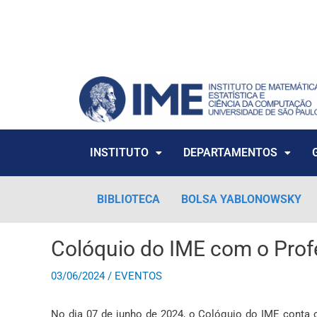
Ir
para
o
conteúdo
INSTITUTO
DEPARTAMENTOS
BIBLIOTECA
BOLSA YABLONOWSKY
Colóquio do IME com o Profe
03/06/2024
/
EVENTOS
No dia 07 de junho de 2024, o Colóquio do IME conta 