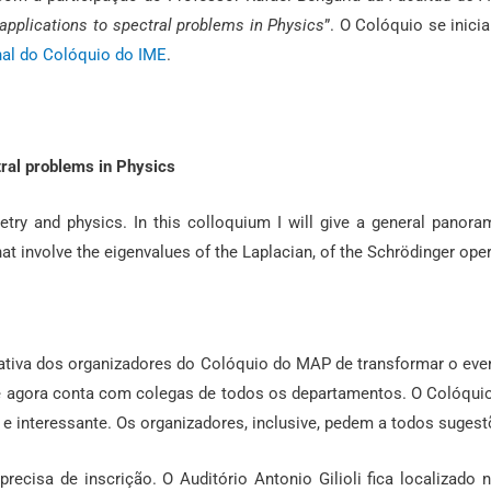
 applications to spectral problems in Physics
”. O Colóquio se inicia
al do Colóquio do IME
.
ctral problems in Physics
etry and physics. In this colloquium I will give a general panora
that involve the eigenvalues of the Laplacian, of the Schrödinger ope
ciativa dos organizadores do Colóquio do MAP de transformar o e
e agora conta com colegas de todos os departamentos. O Colóqui
 e interessante. Os organizadores, inclusive, pedem a todos suges
precisa de inscrição. O Auditório Antonio Gilioli fica localizad