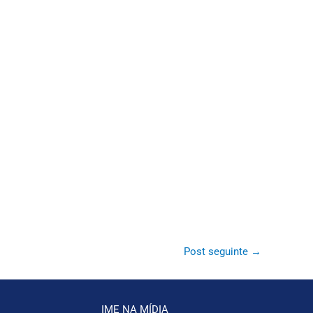
Post seguinte
→
IME NA MÍDIA