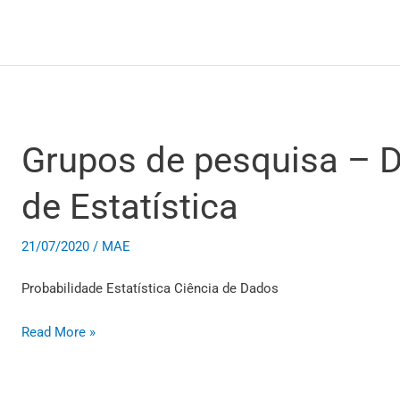
Grupos de pesquisa – 
Grupos
de
de Estatística
pesquisa
–
Departamento
21/07/2020
/
MAE
de
Probabilidade Estatística Ciência de Dados
Estatística
Read More »