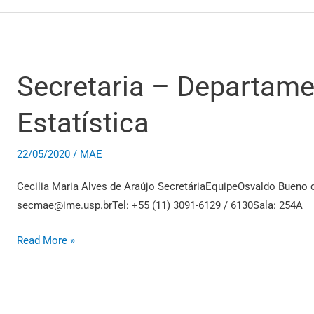
Secretaria – Departame
Secretaria
–
Estatística
Departamento
de
Estatística
22/05/2020
/
MAE
Cecilia Maria Alves de Araújo SecretáriaEquipeOsvaldo Bueno
secmae@ime.usp.brTel: +55 (11) 3091-6129 / 6130Sala: 254A
Read More »