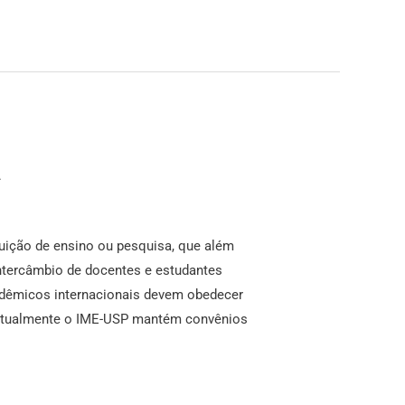
a
uição de ensino ou pesquisa, que além
ntercâmbio de docentes e estudantes
dêmicos internacionais devem obedecer
. Atualmente o IME-USP mantém convênios