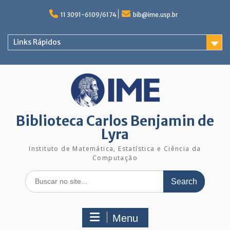
Skip
to
11 3091-6109/6174
bib@ime.usp.br
content
Links Rápidos
Biblioteca Carlos Benjamin de
Lyra
Instituto de Matemática, Estatística e Ciência da
Computação
Search
for:
Menu