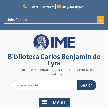
Skip
to
11 3091-6109/6174
bib@ime.usp.br
content
Links Rápidos
Biblioteca Carlos Benjamin de
Lyra
Instituto de Matemática, Estatística e Ciência da
Computação
Search
for:
Menu