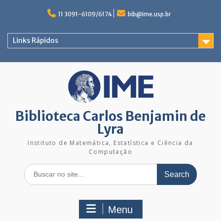
Skip
to
11 3091-6109/6174
bib@ime.usp.br
content
Links Rápidos
Biblioteca Carlos Benjamin de
Lyra
Instituto de Matemática, Estatística e Ciência da
Computação
Search
for:
Menu