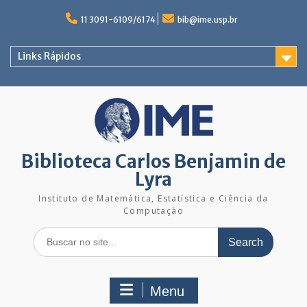
Skip
to
11 3091-6109/6174
bib@ime.usp.br
content
Links Rápidos
Biblioteca Carlos Benjamin de
Lyra
Instituto de Matemática, Estatística e Ciência da
Computação
Search
for:
Menu