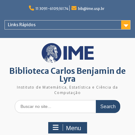
Skip
to
11 3091-6109/6174
bib@ime.usp.br
content
Links Rápidos
Biblioteca Carlos Benjamin de
Lyra
Instituto de Matemática, Estatística e Ciência da
Computação
Search
for:
Menu