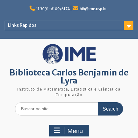
Skip
to
11 3091-6109/6174
bib@ime.usp.br
content
Links Rápidos
Biblioteca Carlos Benjamin de
Lyra
Instituto de Matemática, Estatística e Ciência da
Computação
Search
for:
Menu