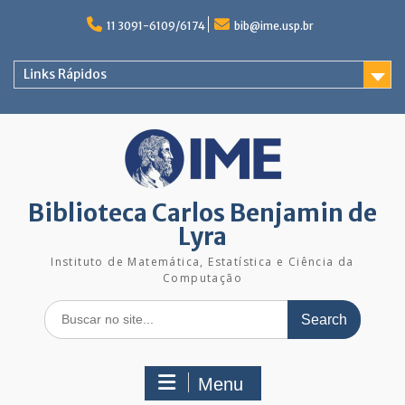
Skip
to
11 3091-6109/6174
bib@ime.usp.br
content
Links Rápidos
Biblioteca Carlos Benjamin de
Lyra
Instituto de Matemática, Estatística e Ciência da
Computação
Search
for:
Menu