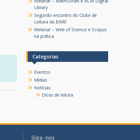
Webinar – MathSciNet e ACM Digital
Library
Segundo encontro do Clube de
Leitura da BIME
Webinar – Web of Science e Scopus
na prática
Categorias
Eventos
Mídias
Notícias
Dicas de leitura
Siga-nos