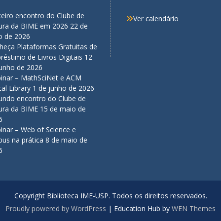
eiro encontro do Clube de
Ver calendário
tura da BIME em 2026
22 de
o de 2026
heça Plataformas Gratuitas de
éstimo de Livros Digitais
12
junho de 2026
inar – MathSciNet e ACM
tal Library
1 de junho de 2026
undo encontro do Clube de
tura da BIME
15 de maio de
6
inar – Web of Science e
us na prática
8 de maio de
6
Copyright Biblioteca IME-USP. Todos os direitos reservados.
Proudly powered by WordPress
|
Education Hub by
WEN Themes