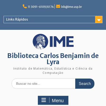
Skip
to
11 3091-6109/6174
bib@ime.usp.br
content
Links Rápidos
Biblioteca Carlos Benjamin de
Lyra
Instituto de Matemática, Estatística e Ciência da
Computação
Search
for:
Menu