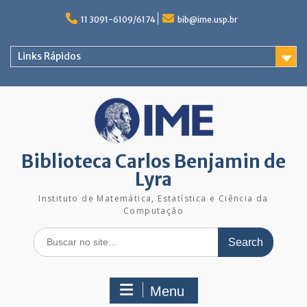
Skip
to
11 3091-6109/6174
bib@ime.usp.br
content
Links Rápidos
Biblioteca Carlos Benjamin de
Lyra
Instituto de Matemática, Estatística e Ciência da
Computação
Search
for:
Menu