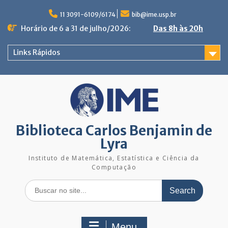
Skip
to
11 3091-6109/6174
bib@ime.usp.br
content
Horário de 6 a 31 de julho/2026:
Das 8h às 20h
Links Rápidos
Biblioteca Carlos Benjamin de
Lyra
Instituto de Matemática, Estatística e Ciência da
Computação
Search
for:
Menu