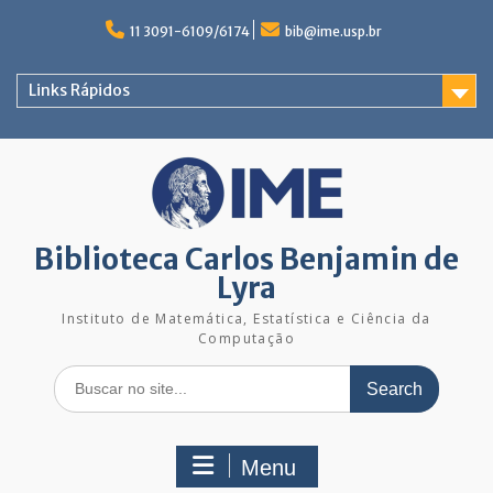
Skip
to
11 3091-6109/6174
bib@ime.usp.br
content
Links Rápidos
Biblioteca Carlos Benjamin de
Lyra
Instituto de Matemática, Estatística e Ciência da
Computação
Search
for:
Menu