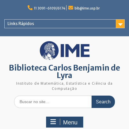
Skip
to
11 3091-6109/6174
bib@ime.usp.br
content
Links Rápidos
Biblioteca Carlos Benjamin de
Lyra
Instituto de Matemática, Estatística e Ciência da
Computação
Search
for:
Menu