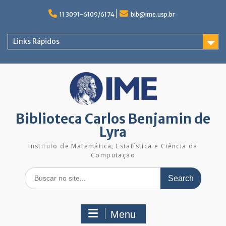
Skip
to
11 3091-6109/6174
bib@ime.usp.br
content
Links Rápidos
Biblioteca Carlos Benjamin de
Lyra
Instituto de Matemática, Estatística e Ciência da
Computação
Search
for:
Menu