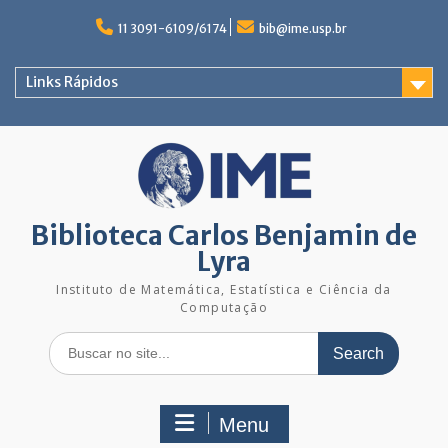
Skip
to
11 3091-6109/6174
bib@ime.usp.br
content
Links Rápidos
Biblioteca Carlos Benjamin de
Lyra
Instituto de Matemática, Estatística e Ciência da
Computação
Search
for:
Menu