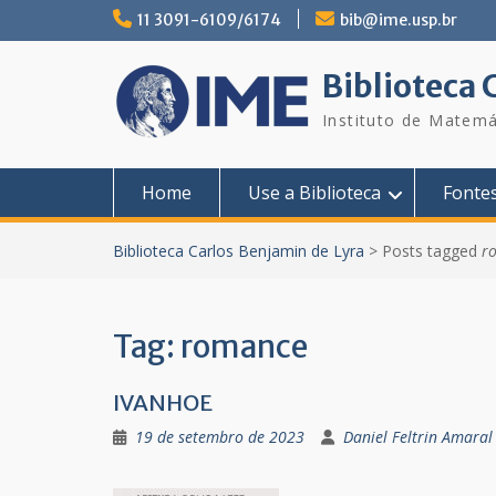
Skip
11 3091-6109/6174
bib@ime.usp.br
to
content
Biblioteca 
Instituto de Matemá
Home
Use a Biblioteca
Fonte
Biblioteca Carlos Benjamin de Lyra
>
Posts tagged
r
Tag:
romance
IVANHOE
19 de setembro de 2023
Daniel Feltrin Amaral