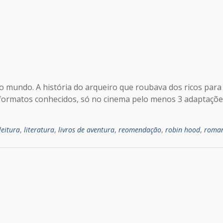
o mundo. A história do arqueiro que roubava dos ricos para
 formatos conhecidos, só no cinema pelo menos 3 adaptaçõ
leitura
,
literatura
,
livros de aventura
,
reomendação
,
robin hood
,
roma