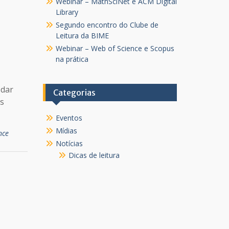
Webinar – MathSciNet e ACM Digital
Library
Segundo encontro do Clube de
Leitura da BIME
Webinar – Web of Science e Scopus
na prática
 dar
Categorias
es
Eventos
Mídias
nce
Notícias
Dicas de leitura