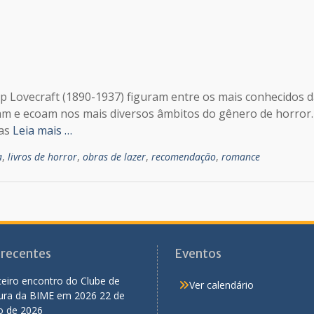
ip Lovecraft (1890-1937) figuram entre os mais conhecidos 
ram e ecoam nos mais diversos âmbitos do gênero de horror.
nas
Leia mais …
a
,
livros de horror
,
obras de lazer
,
recomendação
,
romance
 recentes
Eventos
eiro encontro do Clube de
Ver calendário
tura da BIME em 2026
22 de
o de 2026