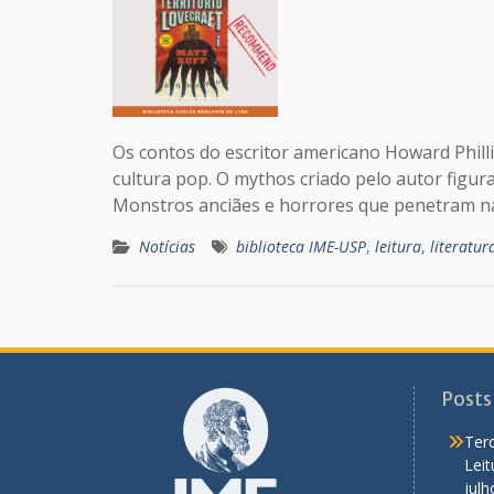
Os contos do escritor americano Howard Phill
cultura pop. O mythos criado pelo autor figu
Monstros anciães e horrores que penetram 
Notícias
biblioteca IME-USP
,
leitura
,
literatur
Posts
Terc
Lei
julh