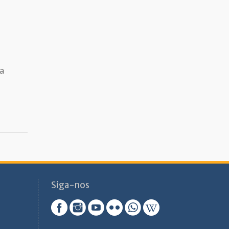
da
Siga-nos