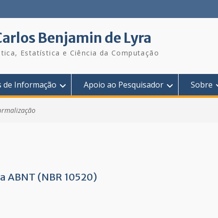
Carlos Benjamin de Lyra
tica, Estatística e Ciência da Computação
s de Informação
Apoio ao Pesquisador
Sobre
ormalização
 da ABNT (NBR 10520)