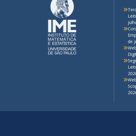
Terc
Lei
julh
Con
Empr
de 
Web
Digi
Seg
Lei
202
Web
Scop
202