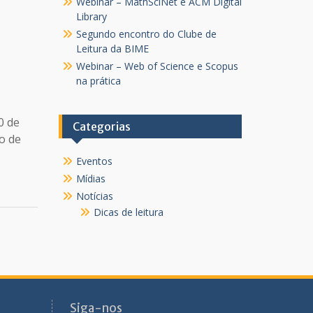
Webinar – MathSciNet e ACM Digital
Library
Segundo encontro do Clube de
Leitura da BIME
Webinar – Web of Science e Scopus
na prática
0 de
Categorias
ão de
Eventos
Mídias
Notícias
Dicas de leitura
Siga-nos