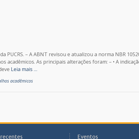
a da PUCRS. – A ABNT revisou e atualizou a norma NBR 1052
hos acadêmicos. As principais alterações foram: – • A indicaç
 deve
Leia mais …
alhos acadêmicos
 recentes
Eventos