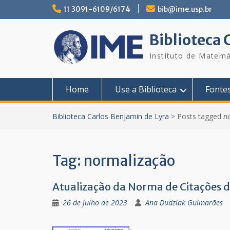
Skip
11 3091-6109/6174
bib@ime.usp.br
to
content
Biblioteca 
Instituto de Matemá
Home
Use a Biblioteca
Fonte
Biblioteca Carlos Benjamin de Lyra
>
Posts tagged
n
Tag:
normalização
Atualização da Norma de Citações
26 de julho de 2023
Ana Dudziak Guimarães