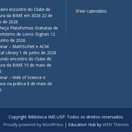
eiro encontro do Clube de
Ver calendário
tura da BIME em 2026
22 de
o de 2026
heça Plataformas Gratuitas de
éstimo de Livros Digitais
12
junho de 2026
inar – MathSciNet e ACM
tal Library
1 de junho de 2026
undo encontro do Clube de
tura da BIME
15 de maio de
6
inar – Web of Science e
us na prática
8 de maio de
6
Copyright Biblioteca IME-USP. Todos os direitos reservados.
Proudly powered by WordPress
|
Education Hub by
WEN Themes