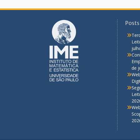
Posts
Terc
Lei
julh
Con
Empr
de 
Web
Digi
Seg
Lei
202
Web
Scop
202