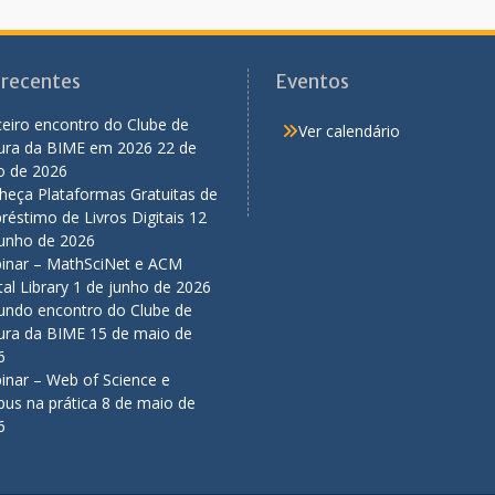
 recentes
Eventos
eiro encontro do Clube de
Ver calendário
tura da BIME em 2026
22 de
o de 2026
heça Plataformas Gratuitas de
éstimo de Livros Digitais
12
junho de 2026
inar – MathSciNet e ACM
tal Library
1 de junho de 2026
undo encontro do Clube de
tura da BIME
15 de maio de
6
inar – Web of Science e
us na prática
8 de maio de
6