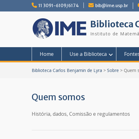
Skip
11 3091-6109/6174
bib@ime.usp.br
to
content
Biblioteca 
Instituto de Matemá
Home
Use a Biblioteca
Fonte
Biblioteca Carlos Benjamin de Lyra
>
Sobre
>
Quem 
Quem somos
História, dados, Comissão e regulamentos