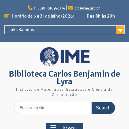
Skip
to
11 3091-6109/6174
bib@ime.usp.br
content
Horário de 6 a 31 de julho/2026:
Das 8h às 20h
Links Rápidos
Biblioteca Carlos Benjamin de
Lyra
Instituto de Matemática, Estatística e Ciência da
Computação
Search
for:
Menu