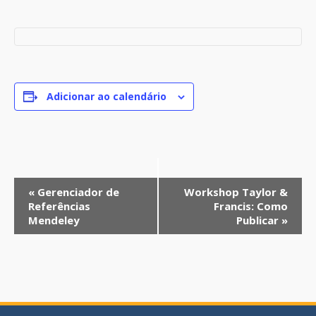
Adicionar ao calendário
E
«
Gerenciador de
Workshop Taylor &
v
Referências
Francis: Como
Mendeley
Publicar
»
e
n
t
o
N