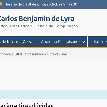
Horário de 6 a 31 de julho/2026:
Das 8h às 20h
Carlos Benjamin de Lyra
tica, Estatística e Ciência da Computação
s de Informação
Apoio ao Pesquisador
Sobre
onheça a BIME: apresentação e tira-dúvidas
ação e tira-dúvidas