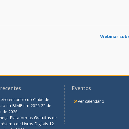
Webinar sobr
 recentes
Eventos
eiro encontro do Clube de
Ver calendário
tura da BIME em 2026
22 de
o de 2026
heça Plataformas Gratuitas de
éstimo de Livros Digitais
12