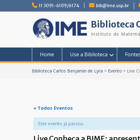
Skip
11 3091-6109/6174
bib@ime.usp.br
to
content
Biblioteca 
Instituto de Matemá
Home
Use a Biblioteca
Fonte
Biblioteca Carlos Benjamin de Lyra
>
Evento
>
Live C
« Todos Eventos
Este evento já passou.
Live Conheça a BIME: apresent