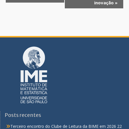
inovação
»
e
n
t
o
N
a
v
e
g
a
ç
ã
o
Posts recentes
Terceiro encontro do Clube de Leitura da BIME em 2026
22