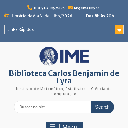
Skip
to
11 3091-6109/6174
bib@ime.usp.br
content
Horário de 6 a 31 de julho/2026:
Das 8h às 20h
Links Rápidos
Biblioteca Carlos Benjamin de
Lyra
Instituto de Matemática, Estatística e Ciência da
Computação
Search
for:
Menu