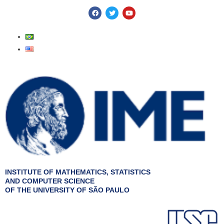
Skip
F
T
Y
a
w
o
to
c
i
u
e
t
t
content
b
t
u
o
e
b
o
r
e
k
INSTITUTE OF MATHEMATICS, STATISTICS
AND COMPUTER SCIENCE
OF THE UNIVERSITY OF SÃO PAULO