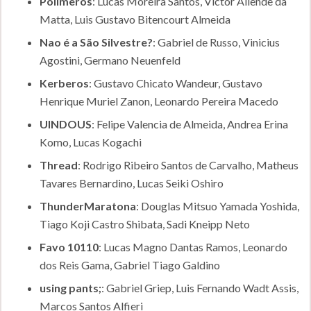
Polimeros
: Lucas Moreira Santos, Victor Aliende da
Matta, Luis Gustavo Bitencourt Almeida
Nao é a São Silvestre?
: Gabriel de Russo, Vinicius
Agostini, Germano Neuenfeld
Kerberos
: Gustavo Chicato Wandeur, Gustavo
Henrique Muriel Zanon, Leonardo Pereira Macedo
UINDOUS
: Felipe Valencia de Almeida, Andrea Erina
Komo, Lucas Kogachi
Thread
: Rodrigo Ribeiro Santos de Carvalho, Matheus
Tavares Bernardino, Lucas Seiki Oshiro
ThunderMaratona
: Douglas Mitsuo Yamada Yoshida,
Tiago Koji Castro Shibata, Sadi Kneipp Neto
Favo 10110
: Lucas Magno Dantas Ramos, Leonardo
dos Reis Gama, Gabriel Tiago Galdino
using pants;
: Gabriel Griep, Luis Fernando Wadt Assis,
Marcos Santos Alfieri