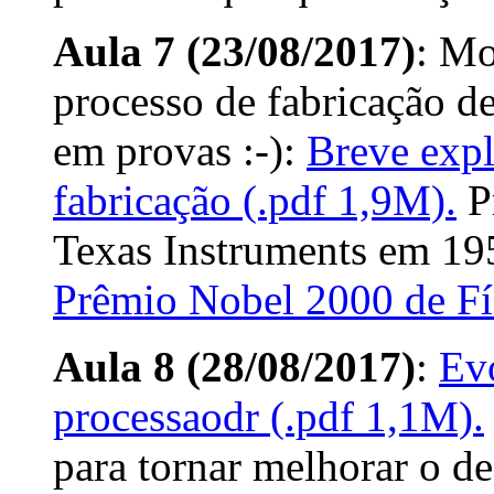
Aula 7 (23/08/2017)
: Mo
processo de fabricação 
em provas :-):
Breve expl
fabricação (.pdf 1,9M).
Pr
Texas Instruments em 19
Prêmio Nobel 2000 de Fí
Aula 8 (28/08/2017)
:
Ev
processaodr (.pdf 1,1M).
para tornar melhorar o d