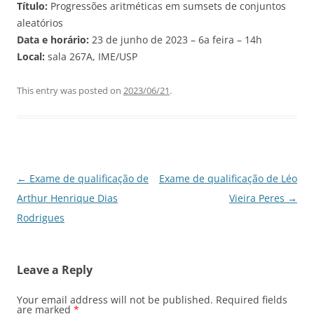
Título:
Progressões aritméticas em sumsets de conjuntos
aleatórios
Data e horário:
23 de junho de 2023 – 6a feira – 14h
Local:
sala 267A, IME/USP
This entry was posted on
2023/06/21
.
Post
←
Exame de qualificação de
Exame de qualificação de Léo
navigation
Arthur Henrique Dias
Vieira Peres
→
Rodrigues
Leave a Reply
Your email address will not be published.
Required fields
are marked
*