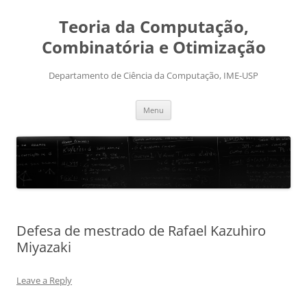
Skip
to
Teoria da Computação,
content
Combinatória e Otimização
Departamento de Ciência da Computação, IME-USP
Menu
Defesa de mestrado de Rafael Kazuhiro
Miyazaki
Leave a Reply