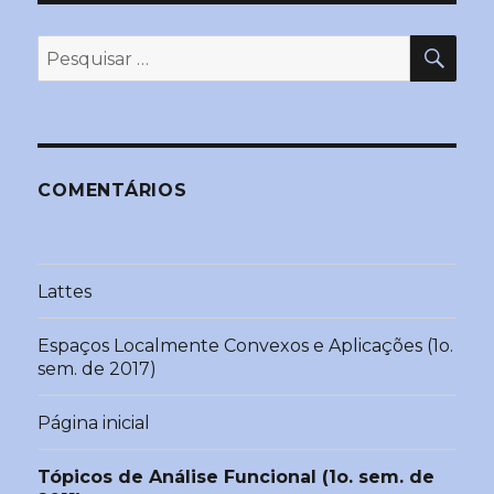
PES
Pesquisar
por:
COMENTÁRIOS
Lattes
Espaços Localmente Convexos e Aplicações (1o.
sem. de 2017)
Página inicial
Tópicos de Análise Funcional (1o. sem. de