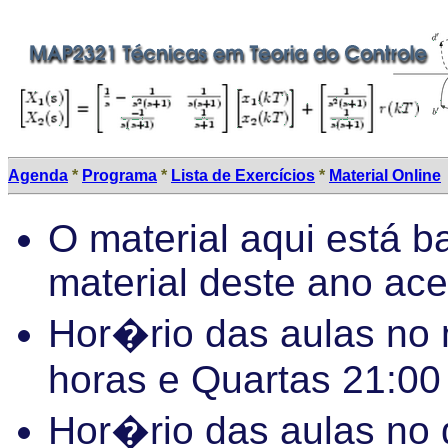
Agenda
*
Programa
*
Lista de Exercícios
*
Material Online
O material aqui está b
material deste ano ac
Hor�rio das aulas no 
horas e Quartas 21:00
Hor�rio das aulas no 