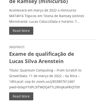
de Ramsey (minicurso)
Acontecerá em março de 2022 o minicurso
MAT4016 Tópicos em Teoria de Ramsey (online)
Ministrante: Lucas ColucciData e horário: 7...
Read More
2022/02/21
Exame de qualificação de
Lucas Silva Arenstein
Título: Quantum Computing – From Scratch to
GroverData: 11 de março de 2022 – 6a feira –
14hLocal: usp-br.zoom.us/j/83385761246?
pwd=b0xpYTdPc3lTWDQ4TTc2RmJKaFRiQT09
Read More