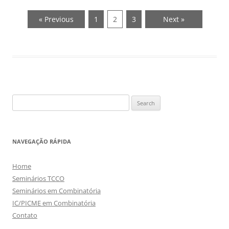
« Previous
1
2
3
Next »
Search
for:
NAVEGAÇÃO RÁPIDA
Home
Seminários TCCO
Seminários em Combinatória
IC/PICME em Combinatória
Contato