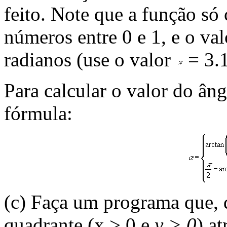
feito. Note que a função só 
números entre 0 e 1, e o va
radianos (use o valor
= 3.1
Para calcular o valor do ân
fórmula:
(c) Faça um programa que,
quadrante (x
>
0 e
y
>
0
) a