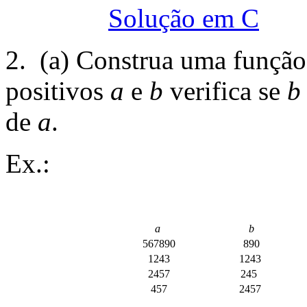
Solução em C
2. (a) Construa uma funçã
positivos
a
e
b
verifica se
b
de
a
.
Ex.:
a
b
567890
890
1243
1243
2457
245
457
2457