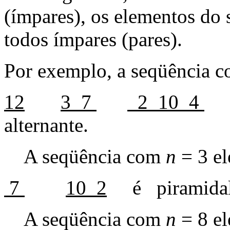
(ímpares), os elementos do
todos ímpares (pares).
Por exemplo, a seqüência 
12
3 7
2 10 4
alternante.
A seqüência com
n
= 3 el
7
10 2
é piramidal 2
A seqüência com
n
= 8 el