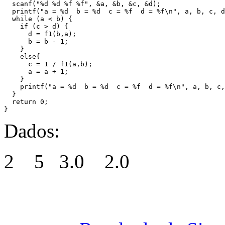
  scanf("%d %d %f %f", &a, &b, &c, &d);

  printf("a = %d  b = %d  c = %f  d = %f\n", a, b, c, d
  while (a < b) {

    if (c > d) { 

      d = f1(b,a);

      b = b - 1;

    }

    else{

      c = 1 / f1(a,b);

      a = a + 1;

    }

    printf("a = %d  b = %d  c = %f  d = %f\n", a, b, c,
  }

  return 0;

}
Dados:
2 5 3.0 2.0