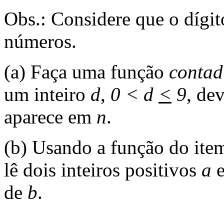
Obs.: Considere que o dígit
números.
(a) Faça uma função
contad
um inteiro
d
,
0 < d
<
9
, de
aparece em
n
.
(b) Usando a função do ite
lê dois inteiros positivos
a
de
b
.