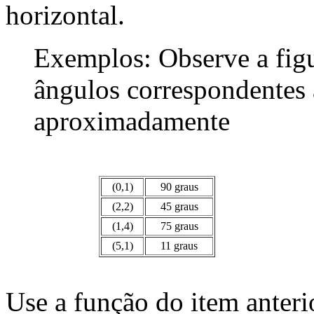
horizontal.
Exemplos: Observe a figu
ângulos correspondentes
aproximadamente
(0,1)
90 graus
(2,2)
45 graus
(1,4)
75 graus
(5,1)
11 graus
Use a função do item anter