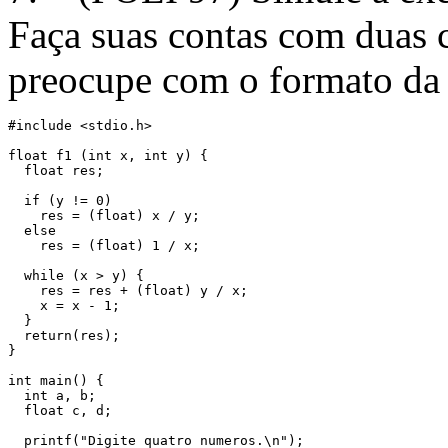
Faça suas contas com duas c
preocupe com o formato da 
#include <stdio.h>

float f1 (int x, int y) {

  float res;

  if (y != 0) 

    res = (float) x / y;

  else 

    res = (float) 1 / x;

  while (x > y) {

    res = res + (float) y / x;

    x = x - 1;

  }

  return(res);

}

int main() {

  int a, b;

  float c, d;

  printf("Digite quatro numeros.\n");
