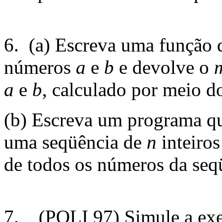
6. (a) Escreva uma função 
números
a
e
b
e devolve o
a
e
b
, calculado por meio d
(b) Escreva um programa qu
uma seqüência de
n
inteiro
de todos os números da seq
7.
(POLI 97) Simule a exe