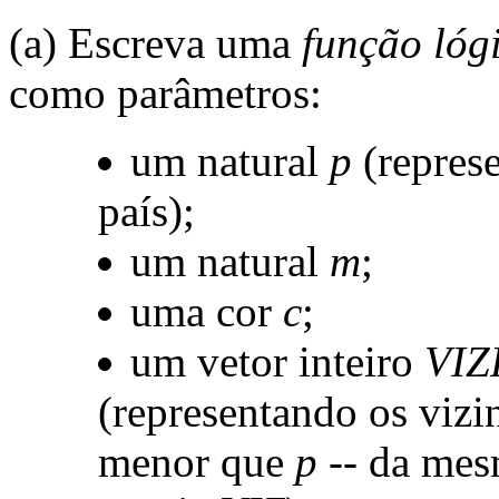
(a) Escreva uma
função lóg
como parâmetros:
um natural
p
(repres
país);
um natural
m
;
uma cor
c
;
um vetor inteiro
VIZ
(representando os vizi
menor que
p
-- da mes