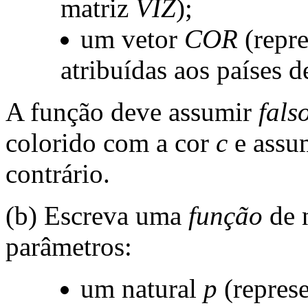
matriz
VIZ
);
um vetor
COR
(repre
atribuídas aos países
A função deve assumir
fals
colorido com a cor
c
e assu
contrário.
(b) Escreva uma
função
de 
parâmetros:
um natural
p
(repres