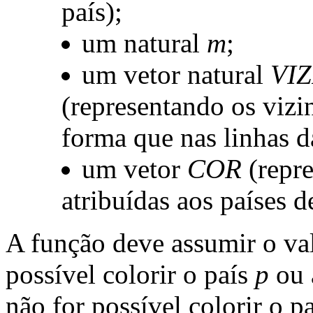
país);
um natural
m
;
um vetor natural
VI
(representando os vizi
forma que nas linhas 
um vetor
COR
(repre
atribuídas aos países
A função deve assumir o va
possível colorir o país
p
ou 
não for possível colorir o p