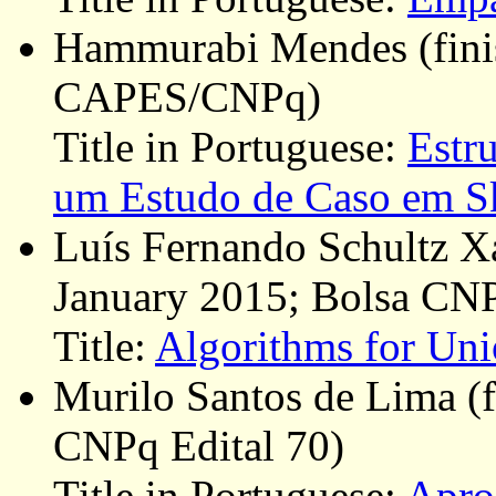
Hammurabi Mendes (finis
CAPES/CNPq)
Title in Portuguese:
Estr
um Estudo de Caso em S
Luís Fernando Schultz Xav
January 2015; Bolsa CNP
Title:
Algorithms for Uni
Murilo Santos de Lima (
CNPq Edital 70)
Title in Portuguese:
Aprox