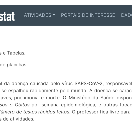
ATIVIDADES
PORTAIS DE INTERESSE
DAD
 e Tabelas.
e planilhas.
 da doença causada pelo vírus SARS-CoV-2, responsável 
e espalhou rapidamente pelo mundo. A doença se caracte
graves, pneumonia e morte. O Ministério da Saúde dispon
os e Óbitos
por semana epidemiológica, e outras foca
úmero de testes rápidos feitos
. O professor fica livre par
 de atividades.