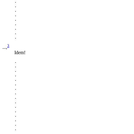
.

.

.

.

.

.

.

.

3
...,
Idem!
.

.

.

.

.

.

.

.

.

.

.

.

.

.

.

.

.
