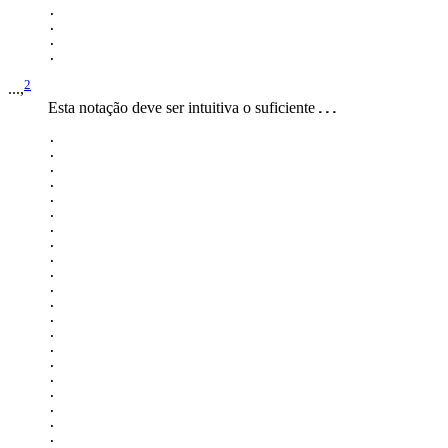
.

.

.

2
...,
Esta notação deve ser intuitiva o suficiente
.

.

.

.

.

.

.

.

.

.

.

.

.

.

.

.

.

.

.

.

.
