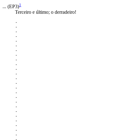
1
... (EP3)
Terceiro e último; o derradeiro!
.

.

.

.

.

.

.

.

.

.

.

.

.

.

.

.

.

.

.

.

.

.

.

.

.

.
