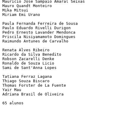
Mauricio Jose Sampaio Amaral Seixas     

Mauro Quandt Monteiro   

Mika Mitsui     

Miriam Emi Urano        

Paula Fernanda Ferreira de Sousa        

Paulo Eduardo Rivelli Durigon   

Pedro Ernesto Lavander Mendonca 

Priscila Nisiyamamoto Domingues 

Raimundo Antunes de Carvalho    

Renata Alves Ribeiro    

Ricardo da Silva Benedito       

Robson Zacarelli Denke  

Ronaldo de Souza Licio  

Sami de Sant'Anna Lopes 

Tatiana Ferraz Lagana   

Thiago Souza Biscaro    

Thomas Forster de La Fuente     

Yair Mau        

Adriana Brasil de Oliveira      
