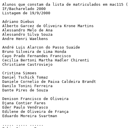
Alunos que constam da lista de matriculados em mac115 (
IF/Bacharelado 2000

Listagem de 19/9/2000 

Adriano Diebus  

Alberto Garcez de Oliveira Krone Martins        

Alessandro Melo de Ana  

Alessandro Silva Souza  

Andre Henri Waelkens    

André Luis Alarcon do Passo Suaide      

Bruno Silveira de Lima Honda    

Cayo Prado Fernandes Francisco  

Cecilia Bertoni Martha Hadler Chirenti  

Christiane Castroviejo  

Cristina Simoes 

Daniel Tschick Tomaz    

Daniele Cornelio de Paiva Caldeira Brandt       

Danilo Tonini Ferreira  

Dante Pires de Souza    

Denison Francisco de Oliveira   

Djana Contier Fares     

Eder Paulo Vendrasco    

Edilene de Oliveira de França   

Eduardo Moreira Svartman        

..... ..... ......      
