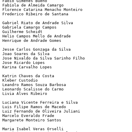
Fabio Gimenes Bueno     

Fabíola de Almeida Camargo      

Florence Catarina Menacho Monteiro      

Frederico Ribeiro de Santana    

Gabriel Riato de Andrade Silva  

Gabriela Camargo Campos 

Guilherme Scheidt       

Helio Campos Mello de Andrade   

Henrique de Andrade Gomes       

Jesse Carlos Gonzaga da Silva   

Joao Soares da Silva    

Jose Nivaldo da Silva Sarinho Filho     

Jose Ricardo Lopes      

Karina Carvalho Lopes   

Katrin Chaves da Costa  

Kleber Custodio 

Leandro Ramos Souza Barbosa     

Leonardo Scalisse do Carmo      

Livia Alves Ribeiro     

Luciana Vicente Ferreira e Silva        

Luis Filipe Ramos de Macedo     

Luiz Fernando de Oliveira Juliani       

Marcelo Everaldo Frade  

Margarete Monteiro Santos       

Maria Isabel Veras Orselli      
