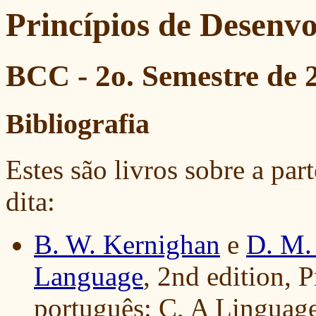
Princípios de Desenv
BCC - 2o. Semestre de 
Bibliografia
Estes são livros sobre a pa
dita:
B. W. Kernighan
e
D. M.
Language
, 2nd edition, 
português: C, A Lingua