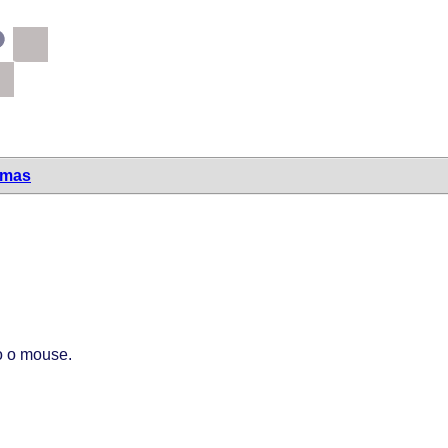
emas
o o mouse.