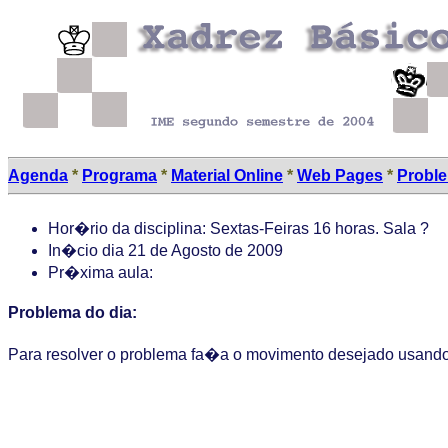
Agenda
*
Programa
*
Material Online
*
Web Pages
*
Probl
Hor�rio da disciplina: Sextas-Feiras 16 horas. Sala ?
In�cio dia 21 de Agosto de 2009
Pr�xima aula:
Problema do dia:
Para resolver o problema fa�a o movimento desejado usand